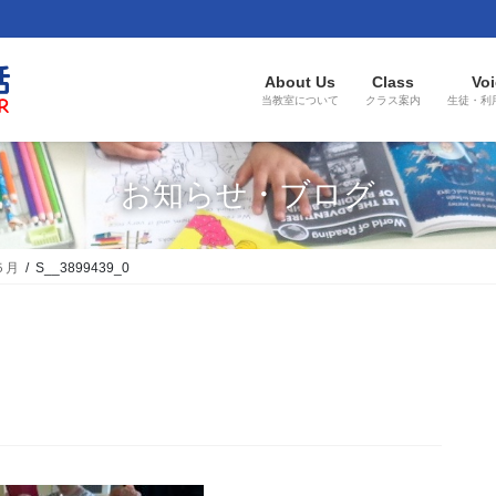
About Us
Class
Voi
当教室について
クラス案内
生徒・利
お知らせ・ブログ
５月
S__3899439_0