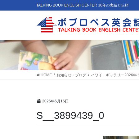
コ
ナ
TALKING BOOK ENGLISH CENTER 30年の実績と信頼
ン
ビ
テ
ゲ
ン
ー
ツ
シ
に
ョ
移
ン
動
に
移
動
HOME
お知らせ・ブログ
ハワイ・ギャラリー2026年
2026年6月16日
S__3899439_0