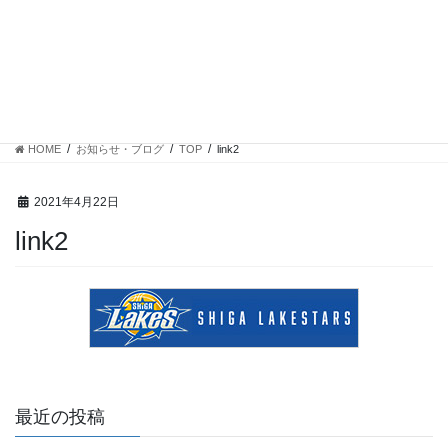
コ
ナ
ン
ビ
テ
ゲ
ン
ー
お知らせ・ブログ
ツ
シ
に
ョ
移
ン
HOME
お知らせ・ブログ
TOP
link2
動
に
移
動
2021年4月22日
link2
最近の投稿