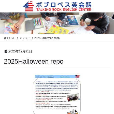
コ
ナ
ン
ビ
テ
ゲ
ン
ー
メディア
ツ
シ
に
ョ
移
ン
HOME
メディア
2025Halloween repo
動
に
移
動
2025年12月11日
2025Halloween repo