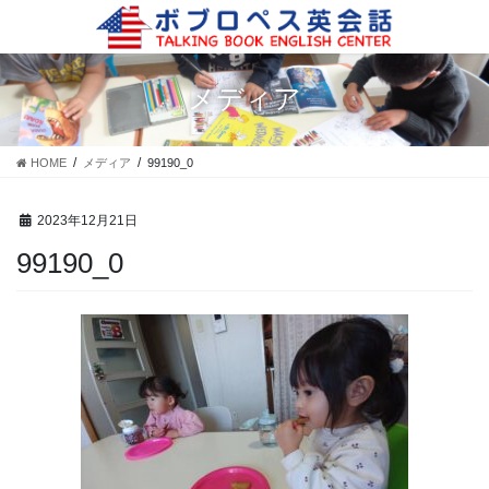
コ
ナ
ン
ビ
テ
ゲ
ン
ー
メディア
ツ
シ
に
ョ
移
ン
HOME
メディア
99190_0
動
に
移
動
2023年12月21日
99190_0