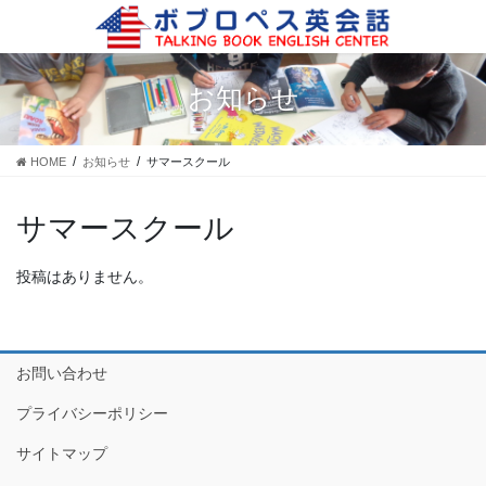
コ
ナ
ン
ビ
テ
ゲ
ン
ー
お知らせ
ツ
シ
に
ョ
移
ン
HOME
お知らせ
サマースクール
動
に
移
動
サマースクール
投稿はありません。
お問い合わせ
プライバシーポリシー
サイトマップ