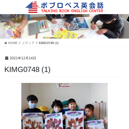
コ
ナ
ン
ビ
テ
ゲ
ン
ー
メディア
ツ
シ
に
ョ
移
ン
HOME
メディア
KIMG0748 (1)
動
に
移
動
2021年12月14日
KIMG0748 (1)