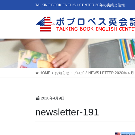
コ
ナ
TALKING BOOK ENGLISH CENTER 30年の実績と信頼
ン
ビ
テ
ゲ
ン
ー
ツ
シ
に
ョ
移
ン
動
に
移
動
HOME
お知らせ・ブログ
NEWS LETTER 2020年４月 
2020年4月9日
newsletter-191