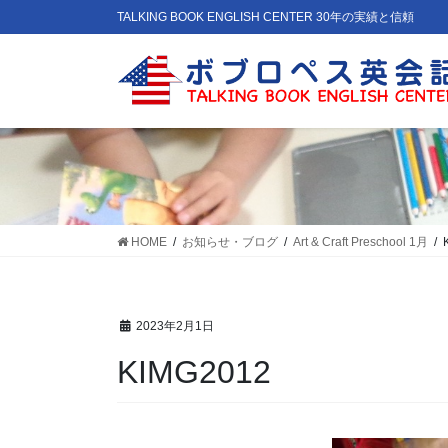
コ
ナ
TALKING BOOK ENGLISH CENTER 30年の実績と信頼
ン
ビ
テ
ゲ
ン
ー
ツ
シ
に
ョ
移
ン
動
に
移
動
HOME
お知らせ・ブログ
Art & Craft Preschool 1月
2023年2月1日
KIMG2012