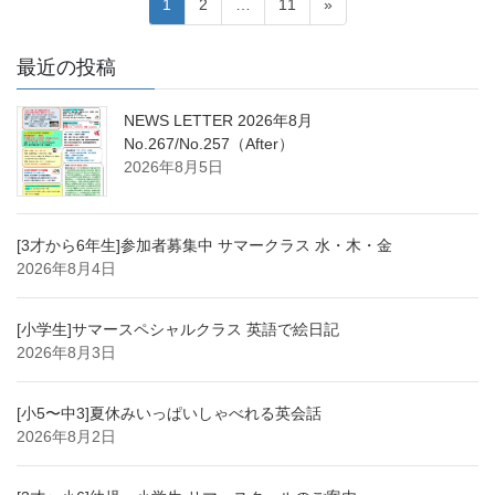
投
ペ
ペ
ペ
1
2
…
11
»
稿
ー
ー
ー
ジ
ジ
ジ
の
最近の投稿
ペ
NEWS LETTER 2026年8月
ー
No.267/No.257（After）
ジ
2026年8月5日
送
り
[3才から6年生]参加者募集中 サマークラス 水・木・金
2026年8月4日
[小学生]サマースペシャルクラス 英語で絵日記
2026年8月3日
[小5〜中3]夏休みいっぱいしゃべれる英会話
2026年8月2日