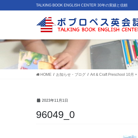
コ
ナ
TALKING BOOK ENGLISH CENTER 30年の実績と信頼
ン
ビ
テ
ゲ
ン
ー
ツ
シ
に
ョ
移
ン
動
に
移
動
HOME
お知らせ・ブログ
Art & Craft Preschool 10月 +
2023年11月1日
96049_0