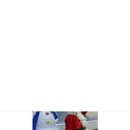
コ
ナ
ン
ビ
テ
ゲ
ン
ー
お知らせ・ブログ
ツ
シ
に
ョ
移
ン
HOME
お知らせ・ブログ
Art & Craft Preschool 12月
KIMG1892
動
に
移
動
2022年12月21日
KIMG1892