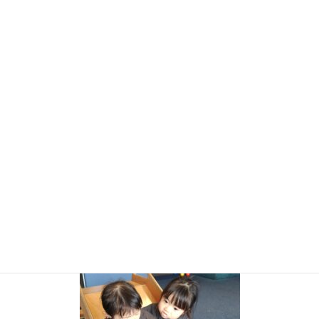
コ
ナ
ン
ビ
テ
ゲ
ン
ー
お知らせ・ブログ
ツ
シ
に
ョ
移
ン
HOME
お知らせ・ブログ
Art & Craft Preschool 4月
KIMG2377
動
に
移
動
2023年5月15日
KIMG2377