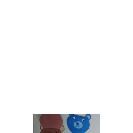
コ
ナ
ン
ビ
テ
ゲ
ン
ー
お知らせ・ブログ
ツ
シ
に
ョ
移
ン
HOME
お知らせ・ブログ
Art & Craft Preschool 5月
KIMG2562
動
に
移
動
2023年6月5日
KIMG2562