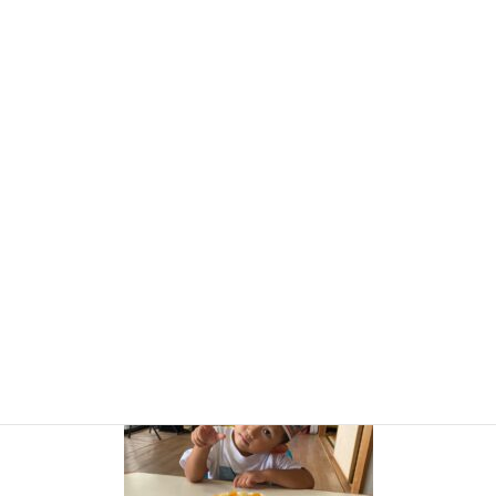
コ
ナ
ン
ビ
テ
ゲ
ン
ー
お知らせ・ブログ
ツ
シ
に
ョ
移
ン
HOME
お知らせ・ブログ
Art & Craft Preschool 7月,8月
1662948463549
動
に
移
動
2022年9月12日
1662948463549