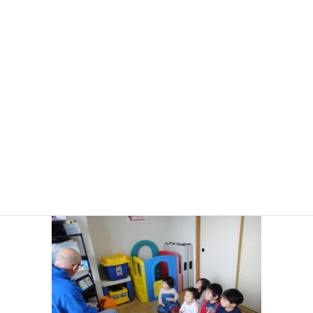
コ
ナ
ン
ビ
テ
ゲ
ン
ー
お知らせ・ブログ
ツ
シ
に
ョ
移
ン
HOME
お知らせ・ブログ
Spring School 2019年
DSC08477
動
に
移
動
2019年5月16日
DSC08477