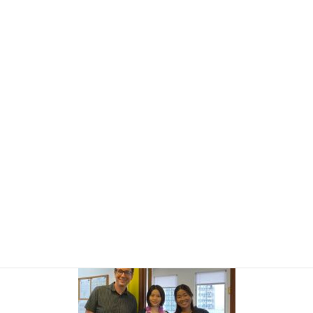
コ
ナ
ン
ビ
テ
ゲ
ン
ー
お知らせ・ブログ
ツ
シ
に
ョ
移
ン
HOME
お知らせ・ブログ
ハワイ英会話留学サポート
25GW-ryugaku-01
動
に
移
動
2025年5月31日
25GW-ryugaku-01