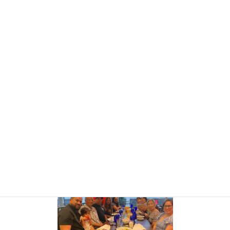
コ
ナ
ン
ビ
テ
ゲ
ン
ー
お知らせ・ブログ
ツ
シ
に
ョ
移
ン
HOME
お知らせ・ブログ
ハワイ・ギャラリー2026年５月
S__3899498_0
動
に
移
動
2026年6月16日
S__3899498_0