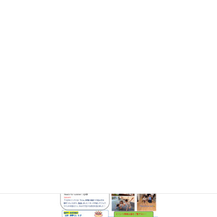
コ
ナ
ン
ビ
テ
ゲ
ン
ー
お知らせ・ブログ
ツ
シ
に
ョ
移
ン
HOME
お知らせ・ブログ
動
に
NEWS LETTER 2025年8月 No.255/No.249（Pre）/No.245（After）
NL-2508_2
移
動
2025年8月6日
NL-2508_2