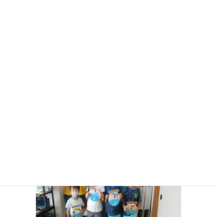
コ
ナ
ン
ビ
テ
ゲ
ン
ー
お知らせ・ブログ
ツ
シ
に
ョ
移
ン
HOME
お知らせ・ブログ
サマースクール☆
IMG_2025
動
に
移
動
2021年8月20日
IMG_2025